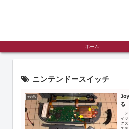
ホーム
ニンテンドースイッチ
J
その他
る
ニン
ィッ
グス
ステ