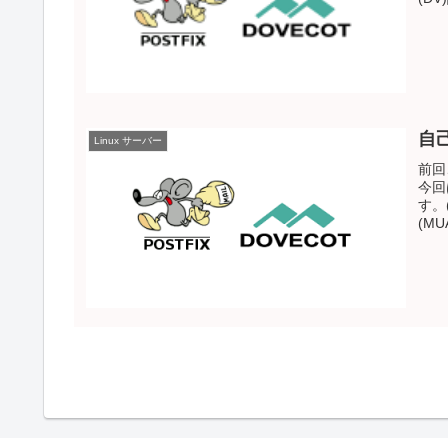
自
Linux サーバー
前回
今回
す。
(M