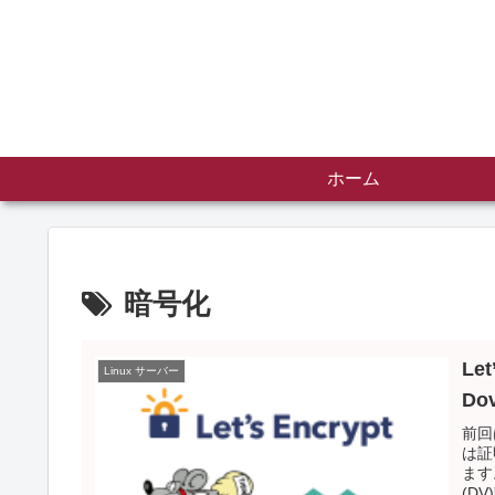
ホーム
暗号化
Le
Linux サーバー
Do
前回
は証
ます
(D