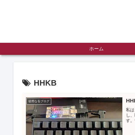
ホーム
HHKB
HH
徒然なるブログ
私は
し、
す。ず