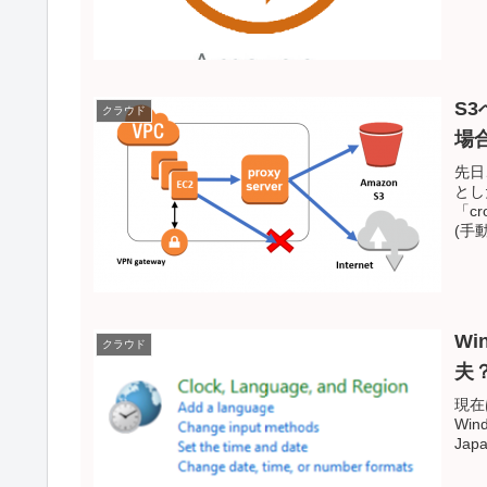
S
クラウド
場
先日
とし
「c
(手
Wi
クラウド
夫
現在
Win
Ja