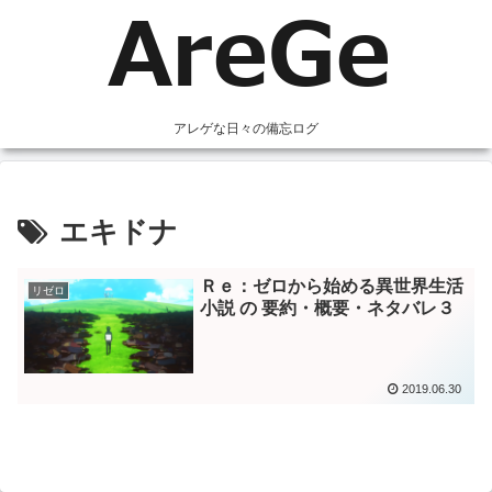
アレゲな日々の備忘ログ
エキドナ
Ｒｅ：ゼロから始める異世界生活
リゼロ
小説 の 要約・概要・ネタバレ３
2019.06.30