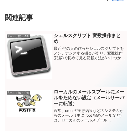
関連記事
シェルスクリプト 変数操作まと
Linux 小技・メモ
め
最近 他の人の作ったシェルスクリプトを
メンテナンスする機会があり、変数操作
(記載)で初めて見る記載方法がいくつかあ
りました。シェルスクリプトは昔から触
っていたのですが、独学で書いていたの
で、体系的に学んだことがありませんで
した。基本である変...
ローカルのメールスプールにメー
Linux 小技・メモ
ルをためない設定（メールサーバ
ーに転送）
通常、cron の実行結果などのシステムか
らのメール（主に root 宛のメールなど）
は、ローカルのメールスプール
（/var/mail や /var/spool/mail） に保持さ
れます。うちのサーバー群は、それぞれ