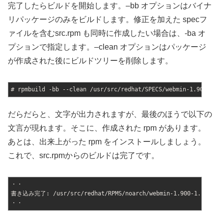
完了したらビルドを開始します。–bb オプションはバイナ
リパッケージのみをビルドします。修正を加えた specフ
ァイルを含むsrc.rpm も同時に作成したい場合は、-ba オ
プションで指定します。–clean オプションはパッケージ
が作成された後にビルドツリーを削除します。
# rpmbuild -bb --clean /usr/src/redhat/SPECS/webmin-1.900-1.
だらだらと、文字が出力されますが、最後のほうで以下の
文言が現れます。そこに、作成された rpm があります。
あとは、出来上がった rpm をインストールしましょう。
これで、src.rpmからのビルドは完了です。
・・
書き込み完了: /usr/src/redhat/RPMS/noarch/webmin-1.900-1.rpm
・・