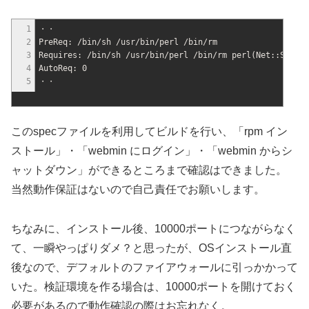
1
・・
2
PreReq: /bin/sh /usr/bin/perl /bin/rm
3
Requires: /bin/sh /usr/bin/perl /bin/rm perl(Net::SSLeay
4
AutoReq: 0
5
・・
このspecファイルを利用してビルドを行い、「rpm イン
ストール」・「webmin にログイン」・「webmin からシ
ャットダウン」ができるところまで確認はできました。
当然動作保証はないので自己責任でお願いします。
ちなみに、インストール後、10000ポートにつながらなく
て、一瞬やっぱりダメ？と思ったが、OSインストール直
後なので、デフォルトのファイアウォールに引っかかって
いた。検証環境を作る場合は、10000ポートを開けておく
必要があるので動作確認の際はお忘れなく。