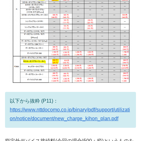
以下から抜粋 (P11)：
https://www.nttdocomo.co.jp/binary/pdf/support/utilizati
on/notice/document/new_charge_kihon_plan.pdf
指定外デバイス接続料(今回の場合\500＋税)というものを