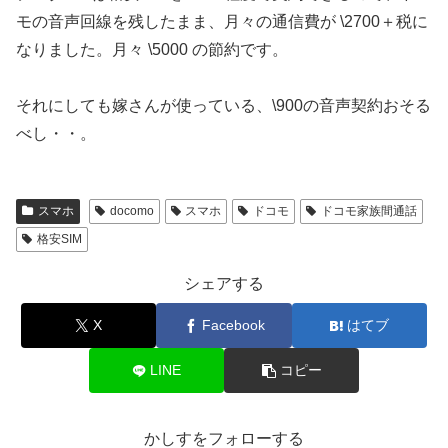
モの音声回線を残したまま、月々の通信費が \2700＋税に
なりました。月々 \5000 の節約です。
それにしても嫁さんが使っている、\900の音声契約おそる
べし・・。
スマホ
docomo
スマホ
ドコモ
ドコモ家族間通話
格安SIM
シェアする
X
Facebook
はてブ
LINE
コピー
かしすをフォローする