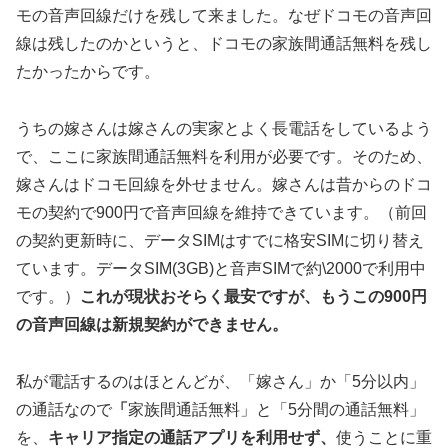
モの音声回線だけを残して来ました。なぜドコモの音声回
線は残したのかというと、ドコモの家族間通話無料を残し
たかったからです。
うちの嫁さんは嫁さんの実家とよく長電話をしているよう
で、ここに家族間通話無料を利用が必要です。そのため、
嫁さんはドコモ回線を外せません。嫁さんは昔からのドコ
モの契約で900円で音声回線を維持できています。（前回
の契約更新時に、データSIMはすでに格安SIMに切り替え
ています。データSIM(3GB)と音声SIMで約\2000で利用中
です。）
これが現状おそらく最安ですが、もうこの900円
の音声回線は新規契約ができません。
私が電話するのはほとんどが、「嫁さん」か「5分以内」
の通話なので
「
家族間通話無料」と「5分間の通話無料」
を、
キャリア指定の通話アプリを利用せず、
使うことに重