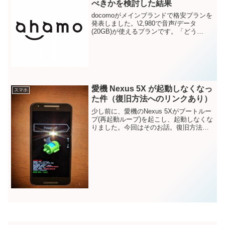
べきかを検討した結果
docomoがメインブランドで格安プランを
発表しました。\2,980で音声/データ
(20GB)が使えるプランです。「どう
せ・・」と思いながらニュースをチラ見
していましたが、かなり安く魅力的なプ
ランに聞こえたので正直驚きました。サ
ービス提供開...
愛機 Nexus 5X が起動しなくなっ
スマホ
た件（復旧方法へのリンクあり）
少し前に、愛機のNexus 5Xがブートルー
プ(再起動ループ)を起こし、起動しなくな
りました。今回はそのお話。復旧方法は
以下の別の記事で紹介していますので、
併せて読んでみてください。今回起きた
のは、以下のように「Googleのロゴ」が
出て、...