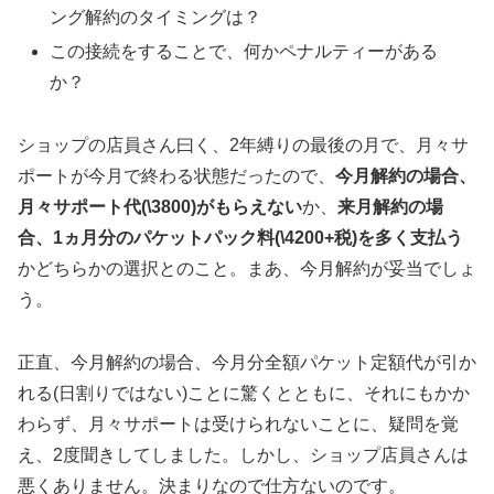
ング解約のタイミングは？
この接続をすることで、何かペナルティーがある
か？
ショップの店員さん曰く、2年縛りの最後の月で、月々サ
ポートが今月で終わる状態だったので、
今月解約の場合、
月々サポート代(\3800)がもらえない
か、
来月解約の場
合、1ヵ月分のパケットパック料(\4200+税)を多く支払う
かどちらかの選択とのこと。まあ、今月解約が妥当でしょ
う。
正直、今月解約の場合、今月分全額パケット定額代が引か
れる(日割りではない)ことに驚くとともに、それにもかか
わらず、月々サポートは受けられないことに、疑問を覚
え、2度聞きしてしました。しかし、ショップ店員さんは
悪くありません。決まりなので仕方ないのです。