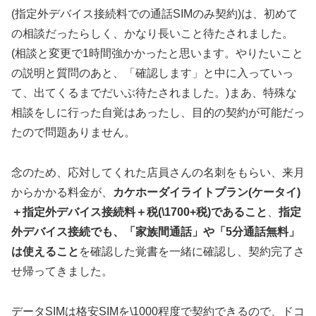
(指定外デバイス接続料での通話SIMのみ契約)は、初めて
の相談だったらしく、かなり長いこと待たされました。
(相談と変更で1時間強かかったと思います。やりたいこと
の説明と質問のあと、「確認します」と中に入っていっ
て、出てくるまでだいぶ待たされました。)まあ、特殊な
相談をしに行った自覚はあったし、目的の契約が可能だっ
たので問題ありません。
念のため、応対してくれた店員さんの名刺をもらい、来月
からかかる料金が、
カケホーダイライトプラン(ケータイ)
＋指定外デバイス接続料＋税(\1700+税)であること
、
指定
外デバイス接続でも、「家族間通話」や「5分通話無料」
は使えること
を確認した覚書を一緒に確認し、契約完了さ
せ帰ってきました。
データSIMは格安SIMを\1000程度で契約できるので、ドコ