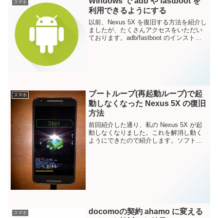
Windows で adb や fastboot を
スマホ
利用できるようにする
以前、Nexus 5X を復旧する方法を紹介し
ましたが、たくさんアクセスをいただい
ております。adb/fastboot のインストー
ル方法に関しては別途検索してもらうよ
うに記載していましたが、折角なので
adb や fastboot を利用...
ブートループ(再起動ループ)で起
スマホ
動しなくなった Nexus 5X の復旧
方法
前回紹介した通り、私の Nexus 5X が起
動しなくなりました。これを解消し動く
ようにできたので紹介します。ソフト的
に壊れている場合は、この方法では直り
ません。同じように、H/W故障が原因で
ブートループに入った方は、この方法で
復活できると...
docomoの契約 ahamo に変える
スマホ