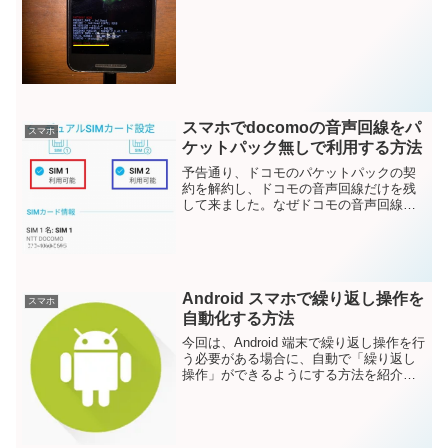
ません。同じように、H/W故障が原因で
ブートループに入った方は、この方法で
復活できると...
スマホでdocomoの音声回線をパ
スマホ
ケットパック無しで利用する方法
予告通り、ドコモのパケットパックの契
約を解約し、ドコモの音声回線だけを残
して来ました。なぜドコモの音声回線は
残したのかというと、ドコモの家族間通
話無料を残したかったからです。うちの
嫁さんは嫁さんの実家とよく長電話をし
ているようで、ここに家族...
Android スマホで繰り返し操作を
スマホ
自動化する方法
今回は、Android 端末で繰り返し操作を行
う必要がある場合に、自動で「繰り返し
操作」ができるようにする方法を紹介し
ます。仕事では「繰り返しのテスト操
作」プライベートでは「ゲームの単純作
業の繰り返し」などに利用できると思い
ます。ゲームの自...