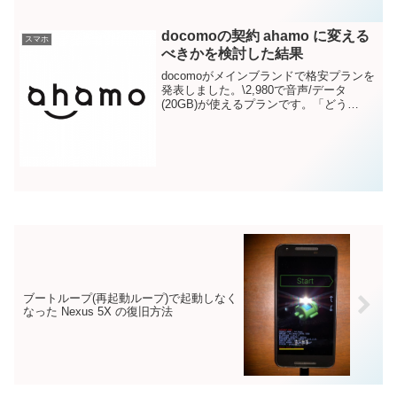
docomoの契約 ahamo に変える
スマホ
べきかを検討した結果
docomoがメインブランドで格安プランを
発表しました。\2,980で音声/データ
(20GB)が使えるプランです。「どう
せ・・」と思いながらニュースをチラ見
していましたが、かなり安く魅力的なプ
ランに聞こえたので正直驚きました。サ
ービス提供開...
ブートループ(再起動ループ)で起動しなく
なった Nexus 5X の復旧方法