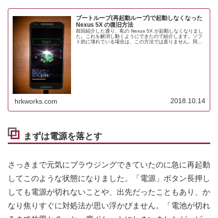
ブートループ(再起動ループ)で起動しなくなった
Nexus 5X の復旧方法
前回紹介した通り、私の Nexus 5X が起動しなくなりまし
た。これを解消し動くようにできたので紹介します。ソフ
ト的に壊れている場合は、この方法では直りません。同じ
ように、H/W故障が原因でブートループに入った方は、こ
の方法で復活できると...
2018.10.14
hrkworks.com
まずは電源を落とす
さっきまで元気にブラウジングできていたのに急に再起動
してこのような状態になりました。「電源」ボタン長押し
しても電源が切れないことや、出先だったこともあり、か
なり焦りすぐに対処法が思い浮かびません。「電池が切れ