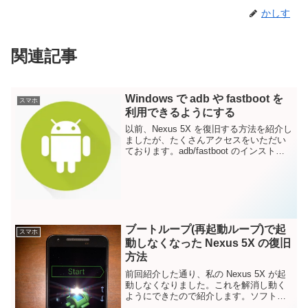
かしす
関連記事
Windows で adb や fastboot を
スマホ
利用できるようにする
以前、Nexus 5X を復旧する方法を紹介し
ましたが、たくさんアクセスをいただい
ております。adb/fastboot のインストー
ル方法に関しては別途検索してもらうよ
うに記載していましたが、折角なので
adb や fastboot を利用...
ブートループ(再起動ループ)で起
スマホ
動しなくなった Nexus 5X の復旧
方法
前回紹介した通り、私の Nexus 5X が起
動しなくなりました。これを解消し動く
ようにできたので紹介します。ソフト的
に壊れている場合は、この方法では直り