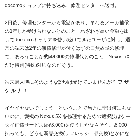
docomoショップに持ち込み、修理センターへ送付。
2日後、修理センターから電話があり、単なるメーカ補償
の1年しか受けられないとのこと。わざわざ高い金額を出
してdocomo キャリアを使い続けてきたユーザに対し、通
常の端末は2年の無償修理が付くはずの自然故障の修理
で、あろうことか
約\49,000
の修理代とのこと。Nexus 5X
だけ特別(特殊)対応なのだそう。
端末購入時にそのような説明は受けていませんが？
フ ザ
ケ ル ナ ！
イヤイヤないでしょう。ということで当方に非は何にもな
いのに、愛機の Nexus 5X を修理するための選択肢はケー
タイ補償サービス(約\8,000)を使うしかなさそう。\8,000
払っても、どうせ新品交換(リフレッシュ品交換)とかにな