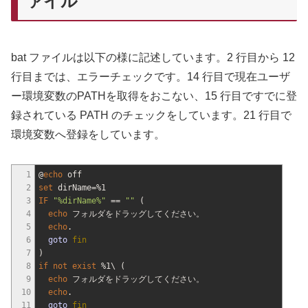
ァイル
bat ファイルは以下の様に記述しています。2 行目から 12
行目までは、エラーチェックです。14 行目で現在ユーザ
ー環境変数のPATHを取得をおこない、15 行目ですでに登
録されている PATH のチェックをしています。21 行目で
環境変数へ登録をしています。
1
@
echo
off
2
set
dirName=
%1
3
IF
"
%dirName%
"
==
""
(
4
echo
フォルダをドラッグしてください。
5
echo
.
6
goto
fin
7
)
8
if
not
exist
%1
\
(
9
echo
フォルダをドラッグしてください。
10
echo
.
11
goto
fin