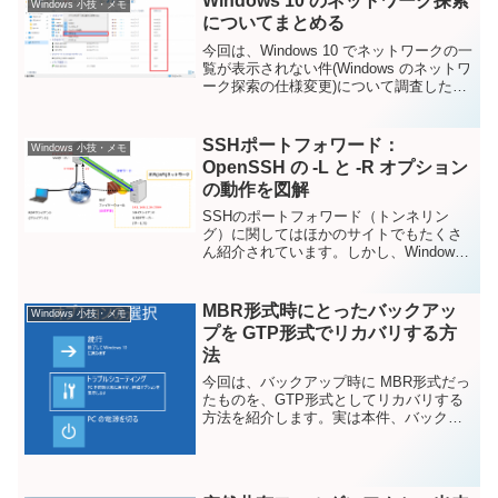
Windows 10 のネットワーク探索
Windows 小技・メモ
についてまとめる
今回は、Windows 10 でネットワークの一
覧が表示されない件(Windows のネットワ
ーク探索の仕様変更)について調査した内
容を紹介します。先日、友人の会社でお
きた共有フォルダにアクセスできない問
題をしらべた際に、ネットワーク上の ...
SSHポートフォワード：
Windows 小技・メモ
OpenSSH の -L と -R オプション
の動作を図解
SSHのポートフォワード（トンネリン
グ）に関してはほかのサイトでもたくさ
ん紹介されています。しかし、Windows
で TeraTerm や PuTTY などの GUI を用
いた方法が紹介されているだけだった
り、OpenSSH 等のコマンド...
MBR形式時にとったバックアッ
Windows 小技・メモ
プを GTP形式でリカバリする方
法
今回は、バックアップ時に MBR形式だっ
たものを、GTP形式としてリカバリする
方法を紹介します。実は本件、バックア
ップ・リカバリの検証中に発見し「いい
ブログのネタになる！」と思ったてワク
ワクしていたのですが、書く前に少し調
べたらバックアップ...