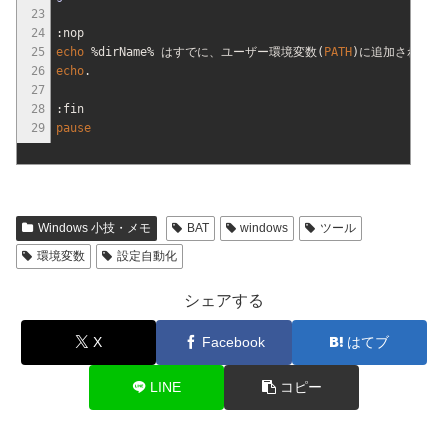
23
24
:nop
25
echo
%dirName%
はすでに、ユーザー環境変数
(
PATH
)
に追加されてい
26
echo
.
27
28
:fin
29
pause
Windows 小技・メモ
BAT
windows
ツール
環境変数
設定自動化
シェアする
X
Facebook
はてブ
LINE
コピー