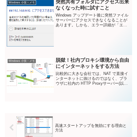
突然共有フォルダにアクセス出来
Windows 小技・メモ
なくなった時に試すこと
Windows アップデート後に突然ファイル
サーバーにアクセスできなくなることが
あります。しかも、エラー詳細が「エラ
ーを特定できません 0x80004005」などと
いう残念な情報しかでてこないこともよ
くあります。今回の記事では2種類の異な
る...
脱獄！社内プロキシ環境から自由
Windows 小技・メモ
にインターネットをする方法
比較的に大きな会社では、NAT で直接イ
ンターネットに抜けるのではなく、ブラ
ウザに社内の HTTP Proxyサーバー(以降
プロキシ)を設定してWebにのみアクセス
させる場合が多いと思います。この場
合、社内のProxyの設定によってはフィ...
高速スタートアップを無効にする理由と
方法