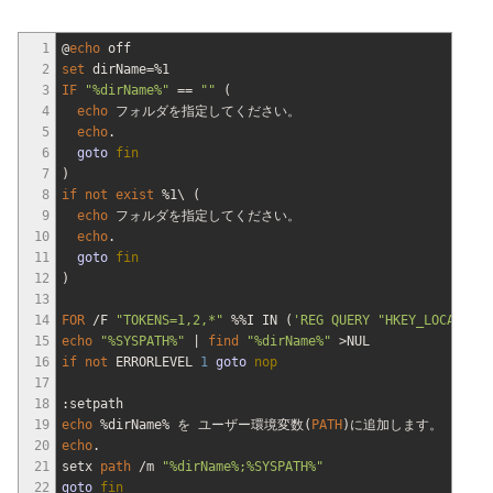
1
@
echo
off
2
set
dirName=
%1
3
IF
"
%dirName%
"
==
""
(
4
echo
フォルダを指定してください。
5
echo
.
6
goto
fin
7
)
8
if
not
exist
%1
\
(
9
echo
フォルダを指定してください。
10
echo
.
11
goto
fin
12
)
13
14
FOR
/F
"TOKENS=1,2,*"
%%I
IN
(
'REG QUERY "HKEY_LOCAL_MAC
15
echo
"
%SYSPATH%
"
|
find
"
%dirName%
"
>
NUL
16
if
not
ERRORLEVEL
1
goto
nop
17
18
:setpath
19
echo
%dirName%
を ユーザー環境変数
(
PATH
)
に追加します。
20
echo
.
21
setx
path
/m
"
%dirName%;%SYSPATH%
"
22
goto
fin