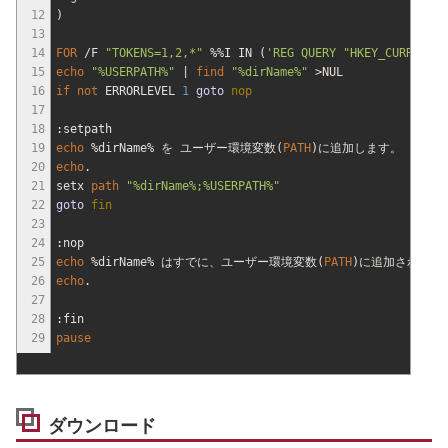
12
)
13
14
FOR
/F
"TOKENS=1,2,*"
%%I
IN
(
'REG QUERY "HKEY_CURRENT_U
15
echo
"
%USERPATH%
"
|
find
"
%dirName%
"
>
NUL
16
if
not
ERRORLEVEL
1
goto
nop
17
18
:setpath
19
echo
%dirName%
を ユーザー環境変数
(
PATH
)
に追加します。
20
echo
.
21
setx
path
"
%dirName%;%USERPATH%
"
22
goto
fin
23
24
:nop
25
echo
%dirName%
はすでに、ユーザー環境変数
(
PATH
)
に追加されてい
26
echo
.
27
28
:fin
29
pause
ダウンロード