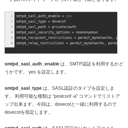
1
smtpd_sasl_auth_enable =
yes
2
smtpd_sasl_type = dovecot
3
smtpd_sasl_path = private
/
auth
4
smtpd_sasl_security_options = noanonymous
5
smtpd_recipient_restrictions = permit_mynetworks, permit
6
smtpd_relay_restrictions = permit_mynetworks, permit_sas
smtpd_sasl_auth_enable
は、SMTP認証を利用するかど
うかです。 yes を設定します。
smtpd_sasl_type
は、SASL認証のタイプを設定しま
す。 利用可能な種類は “postconf -a” コマンドでリストア
ップ出来ます。今回は、dovecotと一緒に利用するので
dovecotを指定します。