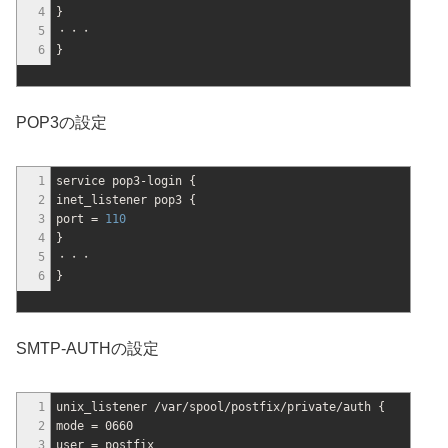
4
}
5
・・・
6
}
POP3の設定
1
service pop3-login
{
2
inet_listener pop3
{
3
port =
110
4
}
5
・・・
6
}
SMTP-AUTHの設定
1
unix_listener
/
var
/
spool
/
postfix
/
private
/
auth
{
2
mode = 0660
3
user = postfix