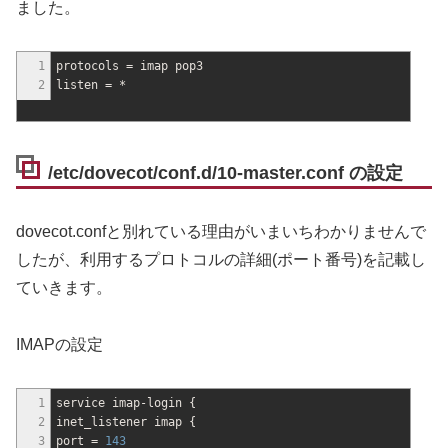
ました。
1
protocols = imap pop3
2
listen =
*
/etc/dovecot/conf.d/10-master.conf の設定
dovecot.confと別れている理由がいまいちわかりませんで
したが、利用するプロトコルの詳細(ポート番号)を記載し
ていきます。
IMAPの設定
1
service imap-login
{
2
inet_listener imap
{
3
port =
143