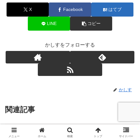
X
Facebook
はてブ
LINE
コピー
かしすをフォローする
かしす
関連記事
Let’s Encrypt を利用したメール
Linux サーバー
サーバー( Postfix と Dovecot )の
メニュー
ホーム
検索
トップ
サイドバー