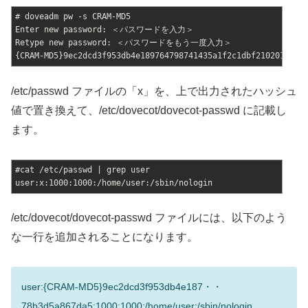
# doveadm pw -s CRAM-MD5
Enter new password: ＜パスワードを入力＞
Retype new password: ＜パスワードをもう一度入力＞
{CRAM-MD5}9ec2dcd3f953db4e189764798741435a1f2c1dbf210201d804
/etc/passwd ファイルの「x」を、上で出力されたハッシュ
値で置き換えて、/etc/dovecot/dovecot-passwd に記載し
ます。
#cat /etc/passwd | grep user
user:x:1000:1000:/home/user:/sbin/nologin
/etc/dovecot/dovecot-passwd ファイルには、以下のよう
な一行を追加されることになります。
user:{CRAM-MD5}9ec2dcd3f953db4e187・・
78b3d5a867da5:1000:1000:/home/user:/sbin/nologin