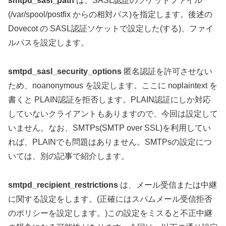
smtpd_sasl_path
は、SASL認証のソケットファイル
(/var/spool/postfix からの相対パス)を指定します。後述の
Dovecot の SASL認証ソケットで設定した(する)、ファイ
ルパスを設定します。
smtpd_sasl_security_options
匿名認証を許可させない
ため、noanonymous を設定します。ここに noplaintext を
書くと PLAIN認証を拒否します。PLAIN認証にしか対応
していないクライアントもありますので、今回は設定して
いません。なお、SMTPs(SMTP over SSL)を利用してい
れば、PLAINでも問題はありません。SMTPsの設定につ
いては、別の記事で紹介します。
smtpd_recipient_restrictions
は、メール受信または中継
に関する設定をします。(正確にはスパムメール受信拒否
のポリシーを設定します。)この設定をミスると不正中継