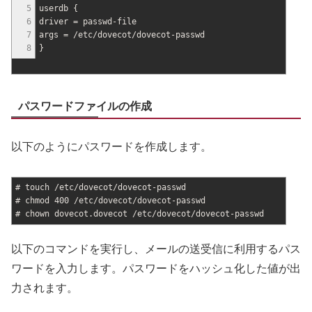
5
userdb
{
6
driver = passwd-file
7
args =
/
etc
/
dovecot
/
dovecot-passwd
8
}
パスワードファイルの作成
以下のようにパスワードを作成します。
# touch /etc/dovecot/dovecot-passwd
# chmod 400 /etc/dovecot/dovecot-passwd
# chown dovecot.dovecot /etc/dovecot/dovecot-passwd
以下のコマンドを実行し、メールの送受信に利用するパス
ワードを入力します。パスワードをハッシュ化した値が出
力されます。