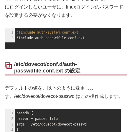
にログインしないユーザに、linuxログインのパスワード
を設定する必要がなくなります。
1
#!include auth-system.conf.ext
2
!
include auth-passwdfile.conf.ext
/etc/dovecot/conf.d/auth-
passwdfile.conf.ext の設定
デフォルトの値を、以下のように変更しま
す。/etc/dovecot/dovecot-passwd はこの後作成します。
1
passdb
{
2
driver = passwd-file
3
args =
/
etc
/
dovecot
/
dovecot-passwd
4
}