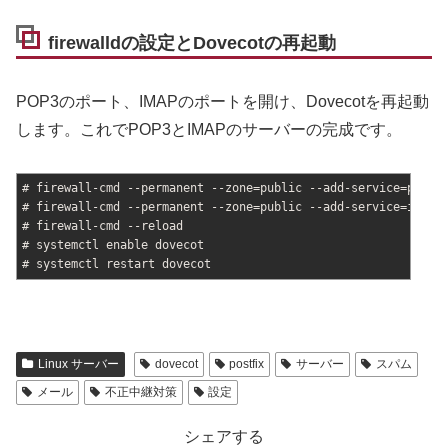
firewalldの設定とDovecotの再起動
POP3のポート、IMAPのポートを開け、Dovecotを再起動
します。これでPOP3とIMAPのサーバーの完成です。
# firewall-cmd --permanent --zone=public --add-service=pop3
# firewall-cmd --permanent --zone=public --add-service=imap
# firewall-cmd --reload
# systemctl enable dovecot
# systemctl restart dovecot
Linux サーバー
dovecot
postfix
サーバー
スパム
メール
不正中継対策
設定
シェアする