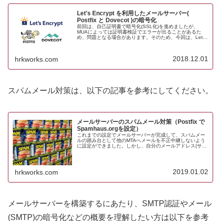
Let's Encrypt を利用したメールサーバー(
Postfix と Dovecot )の暗号化
前回は、自己証明書で暗号化(SSL化)を進めましたが、
MUAによっては証明書検証でエラーが出ることがあるた
め、問題となる場合があります。そのため、今回は、Let's
Encrypt という無料のドメイン認証(DV)証明書を発行して
くれるサー...
2018.12.01
hrkworks.com
スパムメール対策は、以下の記事を参考にしてください。
メールサーバーのスパムメール対策（Postfix で
Spamhaus.orgを設定）
これまでの設定でメールサーバーが完成して、スパムメー
ルの踏み台として他のMTAへメールを不正中継しないよう
に設定ができました。しかし、自分のメールアドレス(サー
バー)宛てにはスパムメールが届いてしまいます。そこで、
自サーバー宛のメールを受信...
2019.01.02
hrkworks.com
メールサーバーを構築するにあたり、SMTP認証やメール
(SMTP)の暗号化などの概要を理解したい方は以下を参考