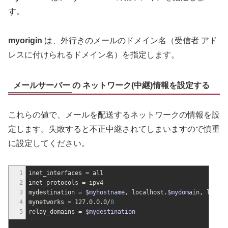
す。
myorigin
は、外行きのメールのドメイン名（受信者 アド
レスに付けられるドメイン名）を指定します。
メールサーバー の ネットワーク(中継)情報を設定する
これらの値で、メールを配送するネットワークの情報を設
定します。失敗すると不正中継されてしまいますので慎重
に設定してください。
1
inet_interfaces = all
2
inet_protocols = ipv4
3
mydestination =
$myhostname
, localhost.
$mydomain
, local
4
mynetworks = 127.0.0.0
/
8
5
relay_domains =
$mydestination