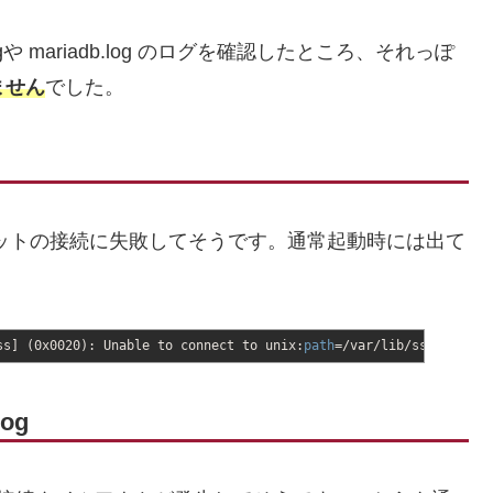
iles.logや mariadb.log のログを確認したところ、それっぽ
いません
でした。
ixソケットの接続に失敗してそうです。通常起動時には出て
ss
]
(
0x0020
)
: Unable to connect to unix:
path
=
/
var
/
lib
/
sss
/
pipes
/
log