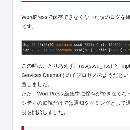
WordPressで保存できなくなった頃のロ
です。
Sep
25
23
:
13
:01
hostname
sssd
[
785
]
: Child
[
19852
]
(
'
Sep
25
23
:
14
:
19
hostname
sssd
[
785
]
: Child
[
19833
]
(
'
この時は、とりあえず、nss(sssd_nss) と implicit_
Services Daemon) の子プロセスの
置しました。
ただ、WordPress 編集中に保存ができな
シティの監視だけでは通知タイミングとして遅
視を開始しました。