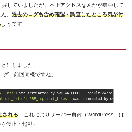
把握していましたが、不正アクセスなんかが集中して
たん、
過去のログも含め確認・調査したところ気が付
る
ようです。
ことにしました。
のログ。前回同様ですね。
s'
:
'nss'
)
was terminated by own WATCHDOG. Consult corresponding 
plicit_files'
:
'%BE_implicit_files'
)
was terminated by own WATCHDO
停止される
。これによりサーバー負荷（WordPress）は
ルから停止・起動）