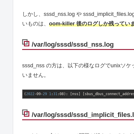
しかし、sssd_nss.log や sssd_implicit_f
いものは、
oom-killer 後のログしか残って
/var/log/sssd/sssd_nss.log
sssd_nss の方は、以下の様なログでun
いません。
(
2022
-09-
29
1
:
31
:08
)
:
[
nss
]
[
sbus_dbus_connect_addre
/var/log/sssd/sssd_implicit_files.