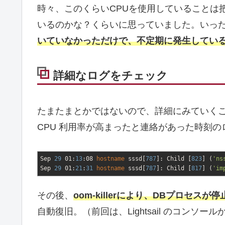
時々、このくらいCPUを使用していることは
いるのかな？くらいに思っていました。いっ
いていなかっただけで、不定期に発生してい
詳細なログをチェック
たまたまとかではないので、詳細にみていく
CPU 利用率が高まったと連絡があった時刻
Sep
29
01:
13
:08
hostname
sssd
[
787
]
: Child
[
823
]
(
'ns
Sep
29
01:
21
:
31
hostname
sssd
[
787
]
: Child
[
817
]
(
'im
その後、
oom-killerにより、DBプロセスが
自動復旧。（前回は、Lightsail のコンソー