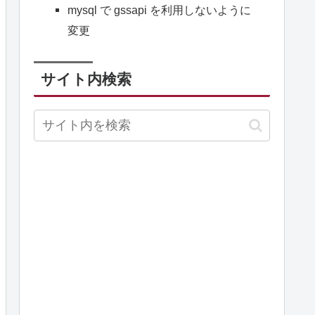
mysql で gssapi を利用しないように
変更
サイト内検索
g logs to figure out the reason.
DOG. Consult corresponding logs to figure out the reason.