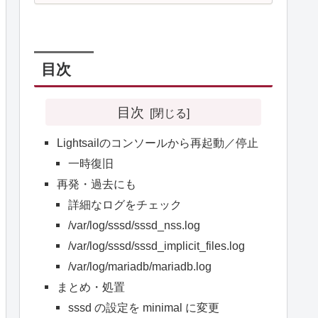
目次
目次
Lightsailのコンソールから再起動／停止
一時復旧
再発・過去にも
詳細なログをチェック
/var/log/sssd/sssd_nss.log
/var/log/sssd/sssd_implicit_files.log
/var/log/mariadb/mariadb.log
まとめ・処置
sssd の設定を minimal に変更