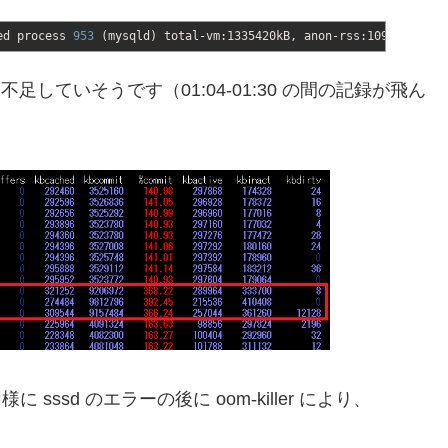
ed process
953
(
mysqld
)
total-vm:1335420kB, anon-rss:10960kB, fi
足していそうです（01:04-01:30 の間の記録が飛ん
に sssd のエラーの後に oom-killer により、