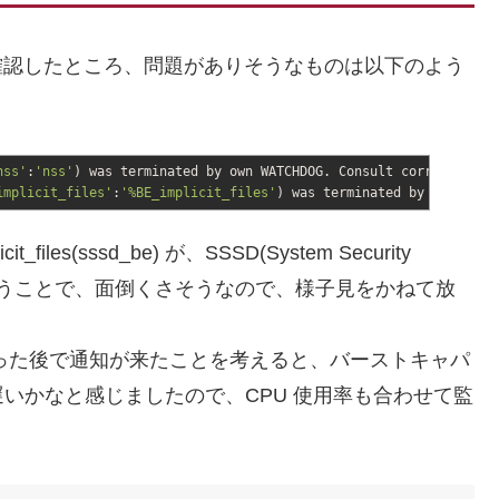
グを確認したところ、問題がありそうなものは以下のよう
nss'
:
'nss'
)
was terminated by own WATCHDOG. Consult correspondin
implicit_files'
:
'%BE_implicit_files'
)
was terminated by own WATCH
files(sssd_be) が、SSSD(System Security
ようだということで、面倒くさそうなので、様子見をかねて放
くなった後で通知が来たことを考えると、バーストキャパ
いかなと感じましたので、CPU 使用率も合わせて監