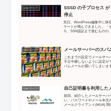
SSSD の子プロセス が W
Linux サーバー
停止
先日、WordPress編集中に保
ラートが飛んできました。「そ
ろ、SSH認証まで進むものの、
メールサーバーのスパムメー
Linux サーバー
これまでの設定でメールサー
不正中継しないように設定が
パムメールが届いてしまいます
自己証明書を利用したメ
Linux サーバー
前回、紹介したメールサーバ
い、パスワードやメール本文
メールクライアント(MUA) 間