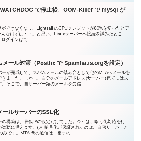
ATCHDOG で停止後、OOM-Killer で mysql が
存ができなくなり、Lightsail のCPUクレジットが80%を切ったとア
んなはずは・・」と思い、Linuxサーバーへ接続を試みたとこ
ログインはで...
ル対策（Postfix で Spamhaus.orgを設定）
バーが完成して、スパムメールの踏み台として他のMTAへメールを
できました。しかし、自分のメールアドレス(サーバー)宛てにはス
。そこで、自サーバー宛のメールを受信...
ールサーバーのSSL化
ーの構築は、最低限の設定だけでした。今回は、暗号化対応を行
の盗聴に備えます。(※ 暗号化が保証されるのは、自宅サーバーと
のみです。MTA 間の通信は、相手の...