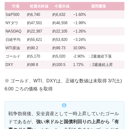
市場
前週末終値
今週末値
週間騰落
S&P500
約6,740
約6,632
−1.60%
NYダウ
約47,501
約46,558
−1.99%
NASDAQ
約22,387
約22,105
−1.26%
日経平均
約55,621
約53,820
−3.24%
WTI原油
約90.2
約99.73
10.09%
ゴールド
約5,170
約5,020
-2.90% ：2週連続下落
DXY
約98.8
約100.5
1.72% ：2週連続上昇
※ ゴールド、WTI、DXYは、正確な数値は未取得 3/7(土)
6:00 ごろの価格 を取得
戦争勃発後、安全資産として一時上昇していたゴール
ドであるが、
強い米ドルと国債利回りの上昇から「有