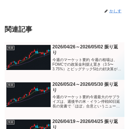
かしす
関連記事
2026/04/26～2026/05/02 振り返
投資
り
今週のマーケット要約 今週の相場は、
FOMCでの政策金利据え置き（3.5〜
3.75%）とビッグテック5社の好決算が米
国株の底堅さを支えた。 一方、パウエル
FRB（米連邦準備制度理事会）議長の退
任表明や米最高裁の関税判決、ホルムズ
2026/05/24～2026/05/30 振り返
投資
海峡の事実上...
り
今週のマーケット要約今週最大のサプラ
イズは、週後半の米・イラン停戦60日延
長の覚書で「ほぼ」合意というニュー
ス。3月から事実上の閉鎖が続いていたホ
ルムズ海峡の通行再開への期待が一気に
高まり、ブレント原油は週前半の106ドル
2026/04/19～2026/04/25 振り返
投資
前後から金曜には9...
り