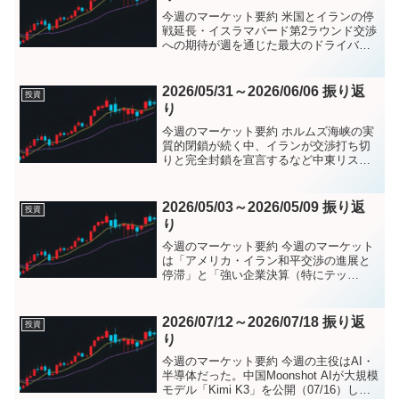
今週のマーケット要約 米国とイランの停
戦延長・イスラマバード第2ラウンド交渉
への期待が週を通じた最大のドライバー
となった。 中東緊張の緩和期待を受けて
リスクオンが優勢となり、NASDAQと
S&P500は週末に史上最高値を更新。一
2026/05/31～2026/06/06 振り返
投資
方、ホルムズ...
り
今週のマーケット要約 ホルムズ海峡の実
質的閉鎖が続く中、イランが交渉打ち切
りと完全封鎖を宣言するなど中東リスク
が再燃し、原油価格の高止まりがインフ
レを下支えした。 週前半は、米国株が堅
調な展開でスタートした。6/2にS&P500
2026/05/03～2026/05/09 振り返
投資
が初めて7,...
り
今週のマーケット要約 今週のマーケット
は「アメリカ・イラン和平交渉の進展と
停滞」と「強い企業決算（特にテッ
ク）」の二つのテーマが交錯した週であ
った。 転機となったのは水曜（05/06）
で、Axiosがイランとの核合意交渉接近を
2026/07/12～2026/07/18 振り返
投資
報じ、S&P5...
り
今週のマーケット要約 今週の主役はAI・
半導体だった。中国Moonshot AIが大規模
モデル「Kimi K3」を公開（07/16）した