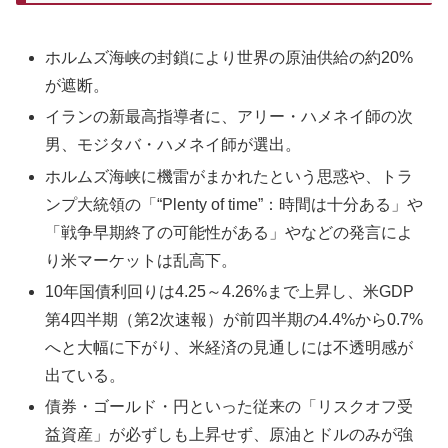
ホルムズ海峡の封鎖により世界の原油供給の約20%
が遮断。
イランの新最高指導者に、アリー・ハメネイ師の次
男、モジタバ・ハメネイ師が選出。
ホルムズ海峡に機雷がまかれたという思惑や、トラ
ンプ大統領の「“Plenty of time”：時間は十分ある」や
「戦争早期終了の可能性がある」やなどの発言によ
り米マーケットは乱高下。
10年国債利回りは4.25～4.26%まで上昇し、米GDP
第4四半期（第2次速報）が前四半期の4.4%から0.7%
へと大幅に下がり、米経済​の見通しには不透明感が
出ている。
債券・ゴールド・円といった従来の「リスクオフ受
益資産」が必ずしも上昇せず、原油とドルのみが強