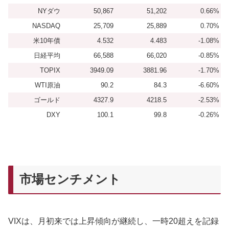
NYダウ
50,867
51,202
0.66%
NASDAQ
25,709
25,889
0.70%
米10年債
4.532
4.483
-1.08%
日経平均
66,588
66,020
-0.85%
TOPIX
3949.09
3881.96
-1.70%
WTI原油
90.2
84.3
-6.60%
ゴールド
4327.9
4218.5
-2.53%
DXY
100.1
99.8
-0.26%
市場センチメント
VIXは、月初来では上昇傾向が継続し、一時20超えを記録