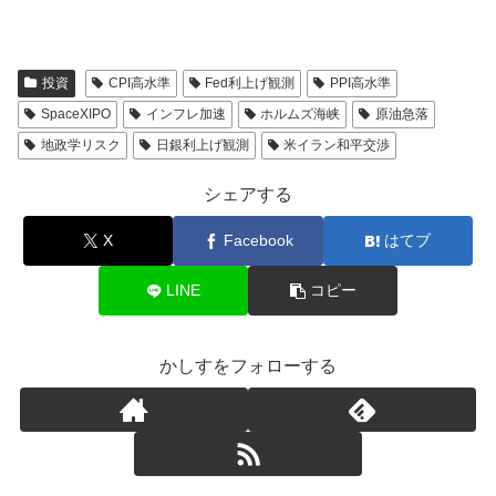
投資
CPI高水準
Fed利上げ観測
PPI高水準
SpaceXIPO
インフレ加速
ホルムズ海峡
原油急落
地政学リスク
日銀利上げ観測
米イラン和平交渉
シェアする
X
Facebook
はてブ
LINE
コピー
かしすをフォローする