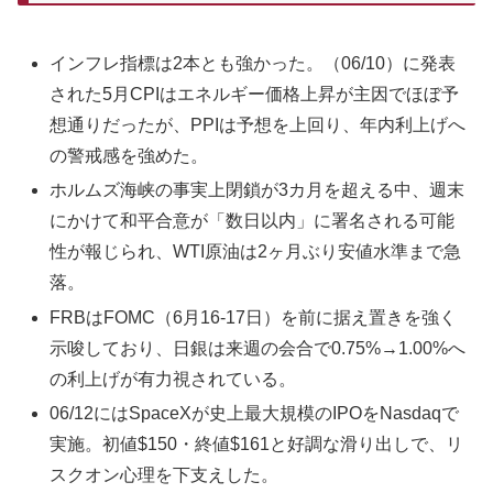
インフレ指標は2本とも強かった。（06/10）に発表
された5月CPIはエネルギー価格上昇が主因でほぼ予
想通りだったが、PPIは予想を上回り、年内利上げへ
の警戒感を強めた。
ホルムズ海峡の事実上閉鎖が3カ月を超える中、週末
にかけて和平合意が「数日以内」に署名される可能
性が報じられ、WTI原油は2ヶ月ぶり安値水準まで急
落。
FRBはFOMC（6月16-17日）を前に据え置きを強く
示唆しており、日銀は来週の会合で0.75%→1.00%へ
の利上げが有力視されている。
06/12にはSpaceXが史上最大規模のIPOをNasdaqで
実施。初値$150・終値$161と好調な滑り出しで、リ
スクオン心理を下支えした。