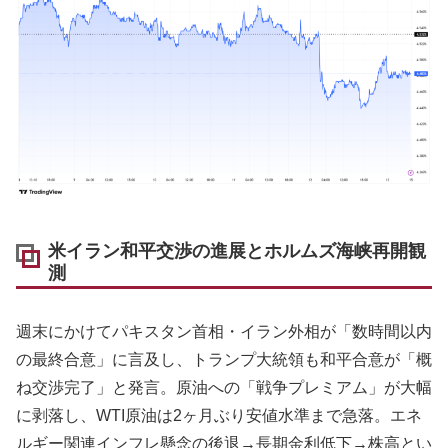
米イラン和平交渉の進展とホルムズ海峡再開観
測
週末にかけてパキスタン首相・イラン外相が「数時間以内
の最終合意」に言及し、トランプ大統領も和平合意が「概
ね交渉完了」と発言。原油への「戦争プレミアム」が大幅
に剥落し、WTI原油は2ヶ月ぶり安値水準まで急落。エネ
ルギー関連インフレ懸念の後退→長期金利低下→株高とい