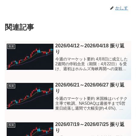
かしす
関連記事
2026/04/12～2026/04/18 振り返
投資
り
今週のマーケット要約 4月8日に成立した
2週間の停戦合意（期限：4月22日）を受
け、週初はホルムズ海峡再開への楽観論
が広がりリスクオンが進行。 15日（水）
にS&P500とNASDAQが史上最高値を更
新した。 17日（金）にはイランが「ホ
2026/06/21～2026/06/27 振り返
投資
ル...
り
今週のマーケット要約 米国株はハイテク
主導で軟調。NASDAQは週後半まで5営
業日続落し週間で大幅安(約-4.6%)、
S&P500も週間で約-2%下落した一方、
NYダウは小幅上昇とローテーションが鮮
明だった。半導体株の下落とAI関連需
2026/07/19～2026/07/25 振り返
投資
要・チ...
り