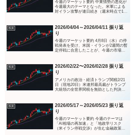
今週のマーケット要約 中東情勢の悪化が
今週最大のテーマとなった。米軍による
対イラン攻撃が連日続き（週末時点で13
日連続）、フーシ派が紅海でサウジの石
油タンカー2隻を攻撃。原油は週間で約1
割上昇し、ブレントは一時1バレル100ド
2026/04/04～2026/04/11 振り返
投資
ルを突破した。...
り
今週のマーケット要約 4月8日（水）の停
戦発表を受け、米国・イランが2週間の暫
定停戦に合意したことが、今週の市場を
最も大きく動かした。 4月8日（水）の停
戦発表を受け、WTI原油は16.41%急落し
94.41ドルで引けた。 ダウは1,325...
2026/02/22〜2026/02/28 振り返
投資
り
アメリカの政治・経済トランプ関税2/21
日（現地20日）米連邦最高裁がトランプ
大統領の全世界関税を無効とした判決を
受け、米税関・国境取締局（CBP）は、
24日午前0時（米東部時間）で国際緊急経
済権限法（IEEPA）に基づく「相互関
2026/05/17～2026/05/23 振り返
投資
税」などの...
り
今週のマーケット要約 今週のテーマは
「AI相場の再加速」と「地政学リスク
（米イラン停戦交渉）が生む金融政策不
確実性」の二軸であった。 週初は米長期