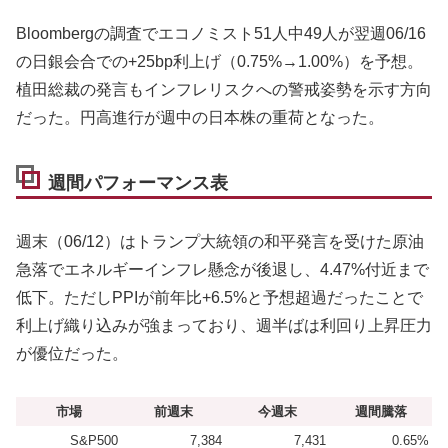
Bloombergの調査でエコノミスト51人中49人が翌週06/16
の日銀会合での+25bp利上げ（0.75%→1.00%）を予想。
植田総裁の発言もインフレリスクへの警戒姿勢を示す方向
だった。円高進行が週中の日本株の重荷となった。
週間パフォーマンス表
週末（06/12）はトランプ大統領の和平発言を受けた原油
急落でエネルギーインフレ懸念が後退し、4.47%付近まで
低下。ただしPPIが前年比+6.5%と予想超過だったことで
利上げ織り込みが強まっており、週半ばは利回り上昇圧力
が優位だった。
市場
前週末
今週末
週間騰落
S&P500
7,384
7,431
0.65%