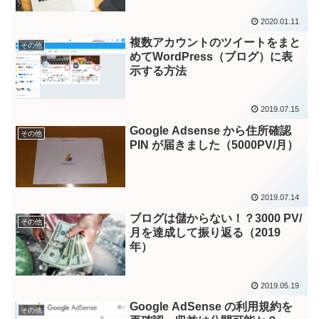
2020.01.11
複数アカウントのツイートをまと
その他
めてWordPress（ブログ）に表
示する方法
2019.07.15
Google Adsense から住所確認
その他
PIN が届きました（5000PV/月）
2019.07.14
ブログは儲からない！？3000 PV/
その他
月を達成して振り返る（2019
年）
2019.05.19
Google AdSense の利用規約を
その他