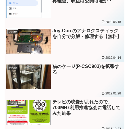
再確認、収益は公開可能か？
2019.05.18
Joy-Con のアナログスティック
その他
を自分で分解・修理する【無料】
2019.04.14
猫のケージ(P-CSC903)を拡張す
その他
る
2019.01.28
テレビの映像が乱れたので、
その他
700MHz利用推進協会に電話して
みた結果
2018.12.22