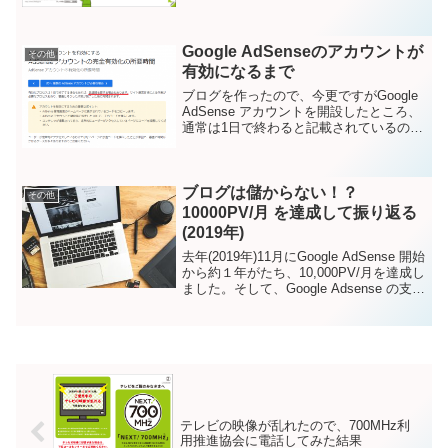
者が700MHz帯の周波数を用いた移動通信
サービスの運...
Google AdSenseのアカウントが
その他
有効になるまで
ブログを作ったので、今更ですがGoogle
AdSense アカウントを開設したところ、
通常は1日で終わると記載されているの
に、なかなか AdSense アカウントが有効
になりません。ヤキモキしながら、待つ
こと2週間。本日、審査結果（合格通...
ブログは儲からない！？
その他
10000PV/月 を達成して振り返る
(2019年)
去年(2019年)11月にGoogle AdSense 開始
から約１年がたち、10,000PV/月を達成し
ました。そして、Google Adsense の支払
い下限である¥8,000を超えました。あり
がとうございます。去年の7月には以下の
記...
テレビの映像が乱れたので、700MHz利
用推進協会に電話してみた結果