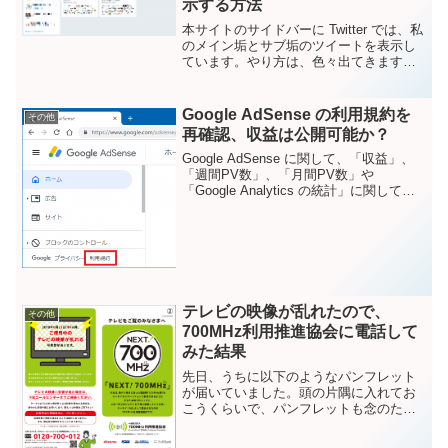
示する方法
本サイトのサイドバーに Twitter では、私
のメイン垢とサブ垢のツイートを表示し
ています。やり方は、色々出てきますが
いくつかのサイトで見かける方法ではで
きませんでした。本サイトでは以下の方
法で、複数アカウントのツイートをブロ
Google AdSense の利用規約を
その他
グに表示させ...
再確認、収益は公開可能か？
Google AdSense に関して、「収益」、
「週間PV数」、「月間PV数」や
「Google Analytics の統計」に関してブ
ログで紹介しようとした場合に、何が公
開可能で、何を公開してはいけないのか
と疑問に思うことがあります。検索...
テレビの映像が乱れたので、
その他
700MHz利用推進協会に電話して
みた結果
先日、うちに以下のようなパンフレット
が届いていました。頭の片隅に入れてお
こうくらいで、パンフレットも念のため
とっていました。(スキャナがないので、
総務省のHPよりキャプチャ)携帯電話事業