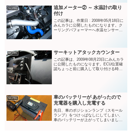
追加メーター② ～ 水温計の取り
NCP91
付け
この記事は、作業日 : 2008年05月18日に
みんカラに公開したものになります。ク
ーリングパフォーマーへ水温センサー取
り付け文字盤への配線や、センサーまで
の配線の室内引き込みは、前回記事を参
照。センサー取り付け用にBlitzのクーリ
ングパ...
サーキットアタックカウンター
NCP91
この記事は、2009年08月23日にみんカラ
に公開したものになります。ECU位置確
認ちょっと前に購入して取り付ける時間
を与えてもらえなかった、サーキットア
タックカウンター。今日こそ取り付けま
す。このサーキットアタックカウンタ
ー、NCP91の...
車のバッテリーが あがったので
NCP91
充電器を購入し充電する
先日、車のポジションランプ（スモール
ランプ）をつけっぱなしにしてしまい、
車のバッテリーが上がってしまいまし
た。去年も室内ランプをつけっぱなしに
して、バッテリーが上がってしまうな