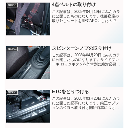
4点ベルトの取り付け
NCP91
この記事は、2008年04月19日にみんカラ
に公開したものになります。後部座席の
取り外しシートをRECAROにしたので、
4点シートベルトを付けます。これも、前
車からのお下がりです。後部座席にアイ
ボルトを打つのですが、ポイントを見つ
けるために...
スピンターンノブの取り付け
NCP91
この記事は、2008年04月20日にみんカラ
に公開したものになります。サイドブレ
ーキ ロックボタンを外す別に絶対必要で
はないのだけど、コクピットを前車に近
づけるため、前車につけていたスピンタ
ーンノブを取り付けることにしました。
これがあると坂...
ETCをとりつける
NCP91
この記事は、2008年03月20日にみんカラ
に公開した記事になります。純正オプシ
ョンの位置へ取り付け開始前車につけて
いたETCですが、納車後即行った、Ｏー
トバックスにて、セットアップだけ済ま
せておきました。ETCの取り付け位置
は、1週間悩み...