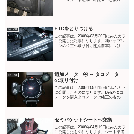
きたクラッチスタートシステムですが、
冷房を入れるために一度座席に座らない
といけないので、ちょっとげんなり。免
許とってから...
ETCをとりつける
NCP91
この記事は、2008年03月20日にみんカラ
に公開した記事になります。純正オプシ
ョンの位置へ取り付け開始前車につけて
いたETCですが、納車後即行った、Ｏー
トバックスにて、セットアップだけ済ま
せておきました。ETCの取り付け位置
は、1週間悩み...
追加メーター④ ～ タコメーター
NCP91
の取り付け
この記事は、2008年05月18日にみんカラ
に公開したものになります。Defiのタコ
メータを購入タコメータは純正のものも
ついていますが、・走行中の目線移動を
減らす・ワーニング機能(音・光)・ピーク
ホールドのために・・・、なんて、一番
は見た目...
セミバケットシートへ交換
NCP91
この記事は、2008年04月19日にみんカラ
に公開したものになります。シート準備