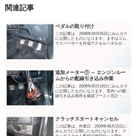
関連記事
ペダルの取り付け
NCP91
この記事は、2008年04月05日にみんカラ
に公開したものになります。まずはゴム
でスペーサーを作成アクセルペダルが、
なにやら奥のほうにありすぎる気がした
のと、コクピットを見かけ上、前の愛機
に近づけたかったので、ペダル類を取り
付けることにしま...
追加メーター① ～ エンジンルー
NCP91
ムからの配線引き込み作業
この記事は、2008年05月18日にみんカラ
に公開したものになります。室内への配
線引き込み箇所を確認ブースト圧計・油
圧計・油温計・水温計を取り付けるため
に、エンジンルームから室内へ、センサ
ーと文字盤を繋ぐ配線を行います。ポイ
ントは、ボンネッ...
クラッチスタートキャンセル
NCP91
この記事は、作業日 : 2009年08月15日に
みんカラに公開したものになります。ク
ラッチスタート配線の確認やっと慣れて