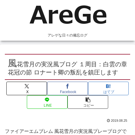
アレゲな日々の備忘ログ
風
花雪月の実況風ブログ １周目：白雲の章
花冠の節 ロナート卿の叛乱を鎮圧します
X
Facebook
はてブ
LINE
コピー
2019.08.25
ファイアーエムブレム 風花雪月の実況風プレーブログで