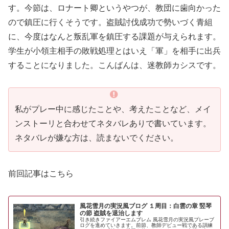
す。今節は、ロナート卿というやつが、教団に歯向かった
ので鎮圧に行くそうです。盗賊討伐成功で勢いづく青組
に、今度はなんと叛乱軍を鎮圧する課題が与えられます。
学生が小領主相手の敗戦処理とはいえ「軍」を相手に出兵
することになりました。こんばんは、迷教師カシスです。
私がプレー中に感じたことや、考えたことなど、メイ
ンストーリと合わせてネタバレありで書いています。
ネタバレが嫌な方は、読まないでください。
前回記事はこちら
風花雪月の実況風ブログ １周目：白雲の章 竪琴
の節 盗賊を退治します
引き続きファイアーエムブレム 風花雪月の実況風プレーブ
ログを進めていきます。前節、教師デビュー戦である訓練