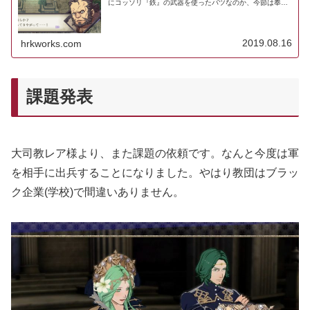
にコッソリ『鉄』の武器を使ったバツなのか、今節は奉仕
活動の一環として盗賊討伐をすることになりました。実戦
経験の浅いLv1の落ちこぼれ生...
2019.08.16
hrkworks.com
課題発表
大司教レア様より、また課題の依頼です。なんと今度は軍
を相手に出兵することになりました。やはり教団はブラッ
ク企業(学校)で間違いありません。