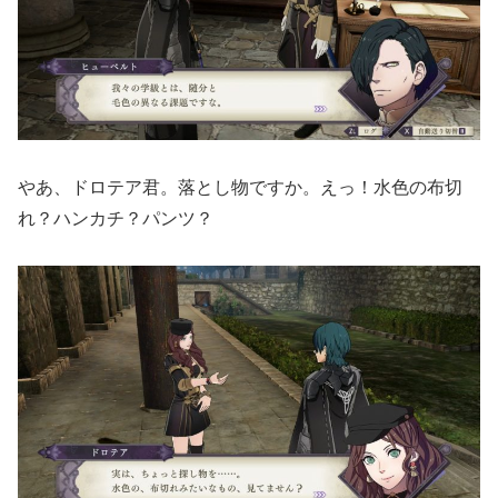
やあ、ドロテア君。落とし物ですか。えっ！水色の布切
れ？ハンカチ？パンツ？