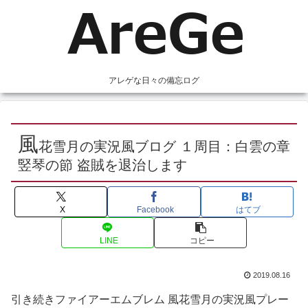
アレゲな日々の備忘ログ
風
花雪月の実況風ブログ １周目：白雲の章
竪琴の節 盗賊を退治します
X
Facebook
はてブ
LINE
コピー
2019.08.16
引き続きファイアーエムブレム 風花雪月の実況風プレー