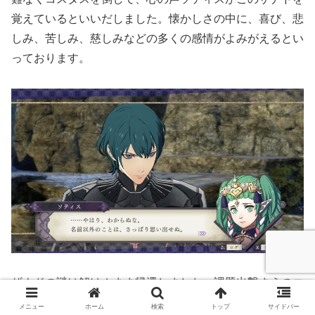
覚えているといいだしました。懐かしさの中に、喜び、悲
しみ、苦しみ、慈しみなどの多くの感情がよみがえるとい
っております。
ザナドの謎は解けぬまま帰還しました。課題出撃まえのエ
ガちゃんに遭遇します。
メニュー
ホーム
検索
トップ
サイドバー