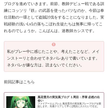
ブログを進めていきます。前節、教師デビュー戦である訓
練にコッソリ『鉄』の武器を使ったバツなのか、今節は奉
仕活動の一環として盗賊討伐をすることになりました。実
戦経験の浅いLv1の落ちこぼれ生徒たちは無事に帰ってこ
れるのでしょうか。こんばんは、迷教師カシスです。
私がプレー中に感じたことや、考えたことなど、メイ
ンストーリと合わせてネタバレありで書いています。
ネタバレが嫌な方は、読まないでください。
前回記事はこちら
風花雪月の実況風ブログ １周目：序章 必然の出
会い
ファイアーエムブレム 風花雪月の実況風プレーブログを開
始します。先週クリアして早く2周目に入りたいですが、