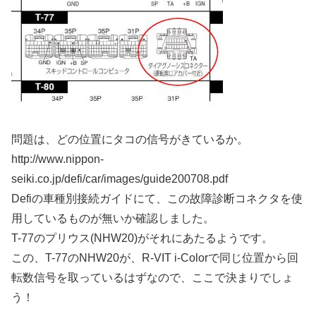
問題は、どの位置にタコの信号がきているか。
http://www.nippon-
seiki.co.jp/defi/car/images/guide200708.pdf
Defiの車種別接続ガイドにて、この故障診断コネクタを使
用しているものが無いか確認しました。
T-77のプリウス(NHW20)がそれにあたるようです。
この、T-77のNHW20が、R-VIT i-Colorで同じ位置から回
転数信号を取っているはずなので、ここで決まりでしょ
う！