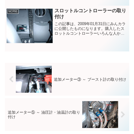
あたり、配管を分岐させるジョイントが
必要です。今回取...
スロットルコントローラーの取り
NCP91
付け
この記事は、2009年01月31日にみんカラ
に公開したものになります。購入したス
ロットルコントローラーいろんな人から
うわさを聞いていて、以前から、ほしか
ったスロットルコントローラですが、
pivotの3-driveが、専用ハーネス込みで
\19...
追加メーター③ ～ ブースト計の取り付け
追加メーター⑤ ～ 油圧計・油温計の取り
付け