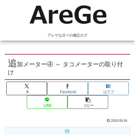
アレゲな日々の備忘ログ
追
加メーター④ ～ タコメーターの取り付
け
X
Facebook
はてブ
LINE
コピー
2018.09.16