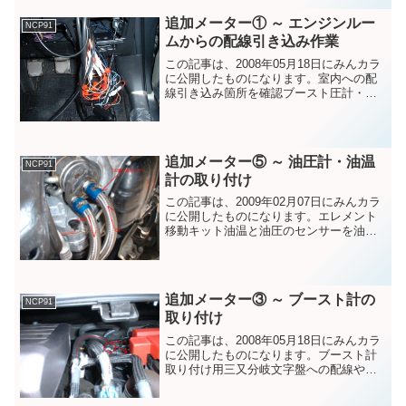
追加メーター① ～ エンジンルー
NCP91
ムからの配線引き込み作業
この記事は、2008年05月18日にみんカラ
に公開したものになります。室内への配
線引き込み箇所を確認ブースト圧計・油
圧計・油温計・水温計を取り付けるため
に、エンジンルームから室内へ、センサ
ーと文字盤を繋ぐ配線を行います。ポイ
ントは、ボンネッ...
追加メーター⑤ ～ 油圧計・油温
NCP91
計の取り付け
この記事は、2009年02月07日にみんカラ
に公開したものになります。エレメント
移動キット油温と油圧のセンサーを油温
計や油圧計につなぐための、配線の室内
引き込みは前回記事参考。ずっとつかっ
てなかったのですが、やっとセンサーを
取り付けることが...
追加メーター③ ～ ブースト計の
NCP91
取り付け
この記事は、2008年05月18日にみんカラ
に公開したものになります。ブースト計
取り付け用三又分岐文字盤への配線や、
センサーまでの配線の室内引き込みは、
前回記事を参照。ブースト計を付けるに