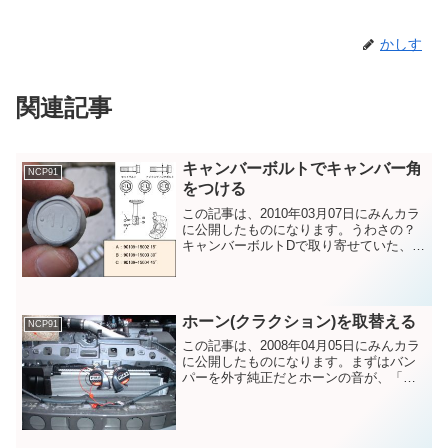
かしす
関連記事
キャンバーボルトでキャンバー角
NCP91
をつける
この記事は、2010年03月07日にみんカラ
に公開したものになります。うわさの？
キャンバーボルトDで取り寄せていた、キ
ャンバーボルトを1年以上放置しておりま
した。サーキットで、どアンダーをだし
て、砂利に突っ込んでしまったので、キ
ャンバー角を...
ホーン(クラクション)を取替える
NCP91
この記事は、2008年04月05日にみんカラ
に公開したものになります。まずはバン
パーを外す純正だとホーンの音が、「ミ
ッ！」って感じの音です。ちょっと寂し
いので！？ホーンを取り替えます。どう
やら、バンパー丸ごと外す必要があるよ
うです。オーディ...