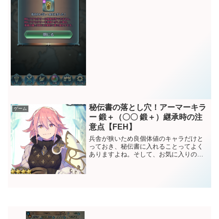
す。先制攻撃で仕留めるか、遠距離反撃
で仕留めつつ敵があふれかえらないよう
に確実に減らしていく必要があります。
立ち回りとしては、最初ヴ...
秘伝書の落とし穴！アーマーキラ
ゲーム
ー 鍛＋（〇〇 鍛＋）継承時の注
意点【FEH】
兵舎が狭いため良個体値のキャラだけと
っておき、秘伝書に入れることってよく
ありますよね。そして、お気に入りのキ
ャラに専用武器がない場合や、★3★4排
出の10凸しやすいキャラに特効武器を継
承させることもよくありますよね。そん
な時に覚えておきたい...