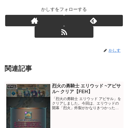
かしすをフォローする
かしす
関連記事
烈火の勇騎士 エリウッド ~アビサ
ゲーム
ル~ クリア【FEH】
「烈火の勇騎士 エリウッド アビサル」を
クリアしました。今回は、エリウッドの
開幕「烈火」炸裂がかなりきつかったで
す。誰で受けても一撃死してしまうの
で、最初は受けずにこちらから倒しに行
くスタイルで挑みましたが、エリウッド
を倒しても次のターンで...