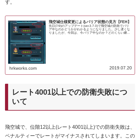
す。
飛空城仕様変更によるバリア状態の見方【FEH】
先日(7/9)のアップデート(ver.3.7.0)で飛空城の防衛でバリ
ア中なのかどうかがわかるようになりました。少し遅くな
りましたが、今回は、今バリア中なのか？どのくらい継続
するのか？を見分ける方法を紹介したいと思います。最初
にこの表示を見...
2019.07.20
hrkworks.com
レート4001以上での防衛失敗につ
いて
飛空城で、位階12以上(レート4001以上)での防衛失敗は、
ペナルティーでレートがマイナスされてしまいます。この