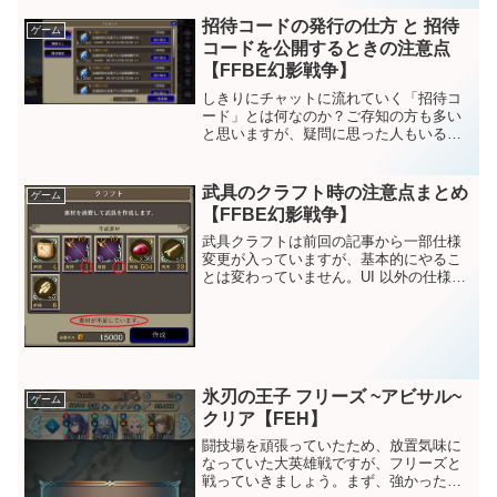
招待コードの発行の仕方 と 招待
ゲーム
コードを公開するときの注意点
【FFBE幻影戦争】
しきりにチャットに流れていく「招待コ
ード」とは何なのか？ご存知の方も多い
と思いますが、疑問に思った人もいるで
しょう。今回は招待コードの発行の仕方
と入力方法を紹介します。さっそくです
が、招待コードとはゲームの運営会社が
武具のクラフト時の注意点まとめ
ゲーム
ユーザを増やすために実施...
【FFBE幻影戦争】
武具クラフトは前回の記事から一部仕様
変更が入っていますが、基本的にやるこ
とは変わっていません。UI 以外の仕様で
大きく変わったのは、タイプが引き継げ
るようになったことです。旧仕様ではタ
イプはクラフト時にランダムで決まって
いましたが、＋クラフ...
氷刃の王子 フリーズ ~アビサル~
ゲーム
クリア【FEH】
闘技場を頑張っていたため、放置気味に
なっていた大英雄戦ですが、フリーズと
戦っていきましょう。まず、強かったで