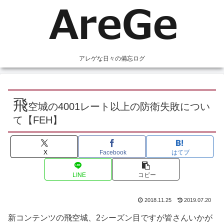
アレゲな日々の備忘ログ
飛
空城の4001レート以上の防衛失敗につい
て【FEH】
X
Facebook
はてブ
LINE
コピー
2018.11.25
2019.07.20
新コンテンツの飛空城、2シーズン目ですが皆さんいかが