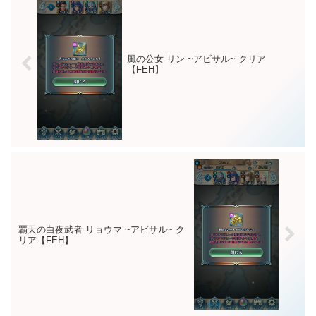
風の公女 リン ~アビサル~ クリア
【FEH】
覇天の白夜武者 リョウマ ~アビサル~ ク
リア【FEH】