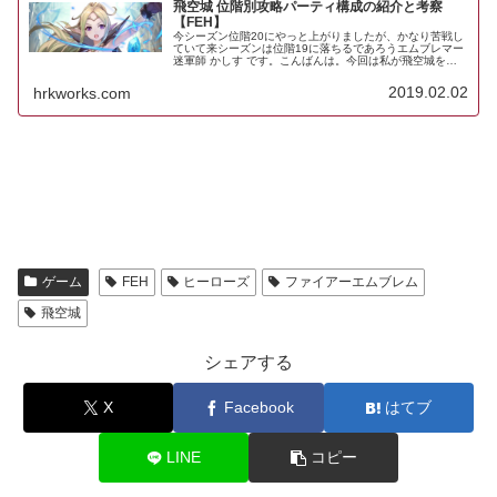
飛空城 位階別攻略パーティ構成の紹介と考察
【FEH】
今シーズン位階20にやっと上がりましたが、かなり苦戦し
ていて来シーズンは位階19に落ちるであろうエムブレマー
迷軍師 かしす です。こんばんは。今回は私が飛空城をプ
レーするうえで、使ってきたパーティーについて位階別に
紹介したいと思います。参...
2019.02.02
hrkworks.com
ゲーム
FEH
ヒーローズ
ファイアーエムブレム
飛空城
シェアする
X
Facebook
はてブ
LINE
コピー