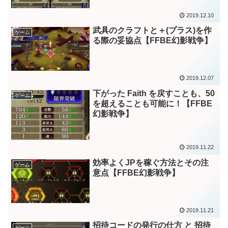
2019.12.10
武具のクラフトと＋(プラス)を作
ゲーム
る際の妥協点【FFBE幻影戦争】
2019.12.07
下がった Faith を戻すことも、50
ゲーム
を超えることも可能に！【FFBE
幻影戦争】
2019.11.22
効率よくJPを稼ぐ方法とその注
ゲーム
意点【FFBE幻影戦争】
2019.11.21
招待コードの発行の仕方 と 招待
ゲーム