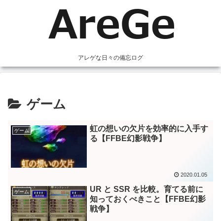
アレゲな日々の備忘ログ
ゲーム
虹の想いの欠片を効率的に入手す
ゲーム
る【FFBE幻影戦争】
2020.01.05
UR と SSR を比較。育てる前に
ゲーム
知っておくべきこと【FFBE幻影
戦争】