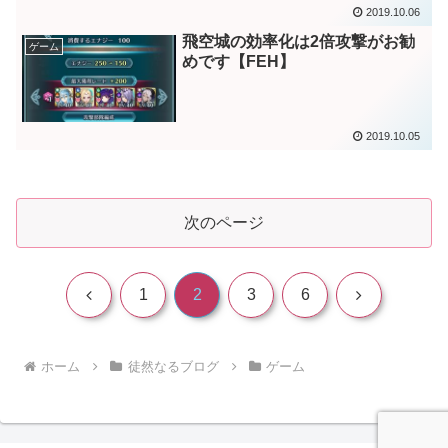
2019.10.06
飛空城の効率化は2倍攻撃がお勧
ゲーム
めです【FEH】
2019.10.05
次のページ
前
次
1
2
3
6
へ
へ
ホーム
徒然なるブログ
ゲーム