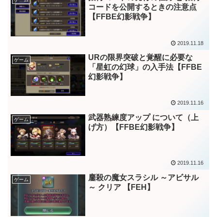
コードを公開するときの注意点
【FFBE幻影戦争】
2019.11.18
URの限界突破と覚醒に必要な
ゲーム
「星虹の幻球」の入手法【FFBE
幻影戦争】
2019.11.16
武器熟練度アップ について（上
ゲーム
げ方）【FFBE幻影戦争】
2019.11.16
鏖殺の魔女スラシル ～アビサル
ゲーム
～ クリア 【FEH】